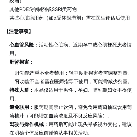
绞痛）
其他PDE5抑制剂或SSRI类药物
某些心脏病用药（如α受体阻滞剂）需在医生评估后使用
【注意事项】
心血管风险
：活动性心脏病、近期卒中或心肌梗死患者慎
用。
肝肾损害
：
肝功能严重不全者禁用；轻中度肝损害者需调整剂量。
肾功能不全者需在医师指导下使用，可能需减少剂量。
特殊人群
：本品仅适用于男性，孕妇、哺乳期妇女不得使
用。
避免联用
：服药期间禁止饮酒，避免食用葡萄柚或饮用葡
萄柚汁（可能增加血药浓度及不良反应风险）。
驾驶与操作机械
：用药后可能出现头晕或视力变化，建议
在明确个体反应前谨慎从事相关活动。