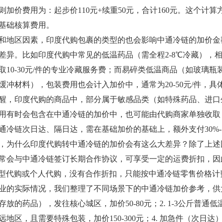
则加价费用为：起步价110元+续重50元，合计160元。这个
基础核算费用。
和地区因素，印度代购包裹的类型的也会影响中通冷链的加价金
差异。比如印度代购中常见的低温药品（需全程2-8℃冷藏），相
取10-30元/件的专业冷藏服务费；而易碎类低温商品（如玻璃
缓冲材料），包装费用也会计入加价中，通常为20-50元/件，
醒，印度代购的商品中，部分属于敏感品类（如特殊药品、进口
用有时会包含在中通冷链的加价中，也可能由代购商家单独收取
通冷链次日达、隔日达，需在基础加价的基础上，额外支付30%-
，为什么印度代购转中通冷链的加价会有这么大差异？除了上述
常会与中通冷链签订长期合作协议，可享受一定的运费折扣，因
；而小型代购或个人代购，没有合作折扣，只能按中通冷链零售价格
业的实际情况，我们整理了不同场景下的中通冷链加价参考，供大
放的药品），发往核心城区，加价50-80元；2. 1-3公斤普通低温包
地区，且需要特殊包装，加价150-300元；4. 加急件（次日达）