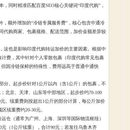
，同时精准匹配百度SEO核心关键词“印度代购”，
外，额外增加的“冷链专属服务费”，核心包含中通冷
同代购商家、包裹规格、配送范围，加价金额差异较
，这也是影响印度代购转运加价的主要因素。根据中
数计费，其中针对个人零散包裹（印度代购常见包裹
，但因冷链保鲜的特殊性，费用远高于普通中通快
部分。起步价针对1公斤以内（含1公斤）的包裹，不
；北京、天津、山东等中部地区，起步价约70-100
20元。续重费则按超出1公斤的部分计算，每公斤加价
区续重费约20-30元。
转运仓（通常为广州、上海、深圳等国际物流枢纽）
0元（1公斤续重），合计90元；若发往乌鲁木齐