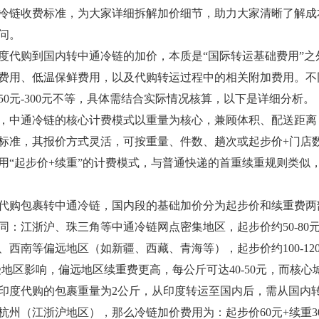
冷链收费标准，为大家详细拆解加价细节，助力大家清晰了解成本
问。
度代购到国内转中通冷链的加价，本质是“国际转运基础费用”之
费用、低温保鲜费用，以及代购转运过程中的相关附加费用。不
50元-300元不等，具体需结合实际情况核算，以下是详细分析。
，中通冷链的核心计费模式以重量为核心，兼顾体积、配送距离
标准，其报价方式灵活，可按重量、件数、趟次或起步价+门店
用“起步价+续重”的计费模式，与普通快递的首重续重规则类似
代购包裹转中通冷链，国内段的基础加价分为起步价和续重费两
同：江浙沪、珠三角等中通冷链网点密集地区，起步价约50-80元
、西南等偏远地区（如新疆、西藏、青海等），起步价约100-1
样受地区影响，偏远地区续重费更高，每公斤可达40-50元，而核心城
印度代购的包裹重量为2公斤，从印度转运至国内后，需从国内
杭州（江浙沪地区），那么冷链加价费用为：起步价60元+续重3