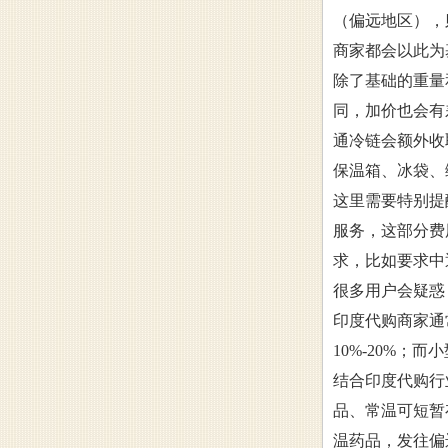
（偏远地区），
商家都会以此为
除了基础的重量
同，加价也会有
通冷链会额外收
保温箱、冰袋、
这里需要特别提
服务，这部分费
求，比如要求中
很多用户会疑惑
印度代购商家通
10%-20%
结合印度代购行
品、常温可短暂存
温药品，发往偏远