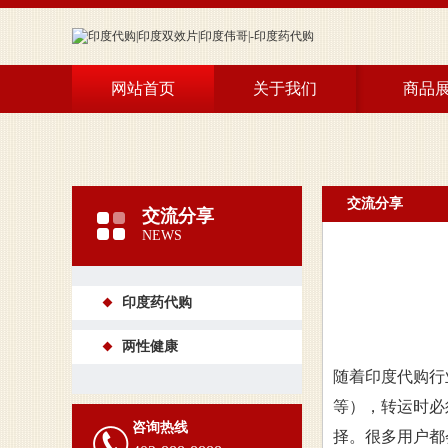
网站首页
关于我们
商品
希爱力
万艾可
艾力达
交流分享
交流分享
NEWS
阿伐那
单效
印度药代购
保健及
两性健康
随着印度代购行
等），转运时必
咨询热线
择。很多用户都