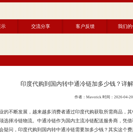
展示
交流分享
客户反馈
我们的
双效
印度药代购
双效
两性健康
双效
非双效
系列
印度代购到国内转中通冷链加多少钱？详
其它
作者：Maverick 时间：2026-04-20
业的不断发展，越来越多消费者通过印度代购获取所需商品，其
须选择冷链物流。中通冷链作为国内主流冷链配送服务商，凭借
会疑问，印度代购到国内转中通冷链需要加多少钱？其实这个费