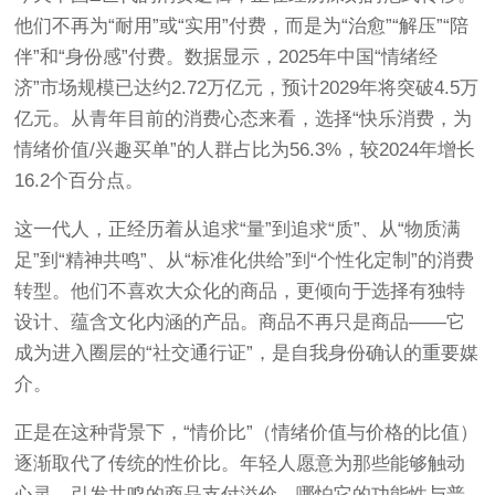
他们不再为“耐用”或“实用”付费，而是为“治愈”“解压”“陪
伴”和“身份感”付费
。数据显示，2025年中国“情绪经
济”市场规模已达约2.72万亿元，预计2029年将突破4.5万
亿元
。从青年目前的消费心态来看，选择“快乐消费，为
情绪价值/兴趣买单”的人群占比为56.3%，较2024年增长
16.2个百分点
。
这一代人，正经历着从追求“量”到追求“质”、从“物质满
足”到“精神共鸣”、从“标准化供给”到“个性化定制”的消费
转型
。他们不喜欢大众化的商品，更倾向于选择有独特
设计、蕴含文化内涵的产品。商品不再只是商品——它
成为进入圈层的“社交通行证”，是自我身份确认的重要媒
介
。
正是在这种背景下，“情价比”（情绪价值与价格的比值）
逐渐取代了传统的性价比
。年轻人愿意为那些能够触动
心灵、引发共鸣的商品支付溢价，哪怕它的功能性与普