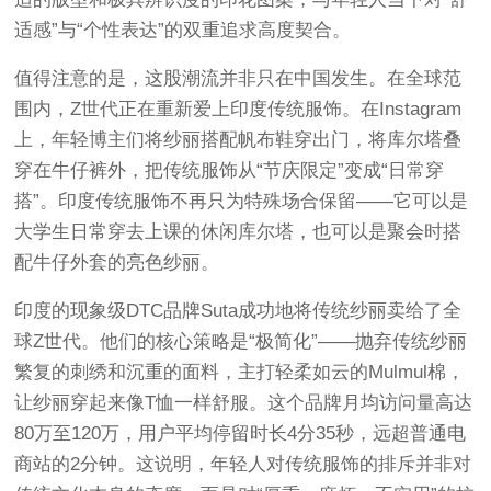
适感”与“个性表达”的双重追求高度契合。
值得注意的是，这股潮流并非只在中国发生。在全球范
围内，Z世代正在重新爱上印度传统服饰。在Instagram
上，年轻博主们将纱丽搭配帆布鞋穿出门，将库尔塔叠
穿在牛仔裤外，把传统服饰从“节庆限定”变成“日常穿
搭”
。印度传统服饰不再只为特殊场合保留——它可以是
大学生日常穿去上课的休闲库尔塔，也可以是聚会时搭
配牛仔外套的亮色纱丽
。
印度的现象级DTC品牌Suta成功地将传统纱丽卖给了全
球Z世代。他们的核心策略是“极简化”——抛弃传统纱丽
繁复的刺绣和沉重的面料，主打轻柔如云的Mulmul棉，
让纱丽穿起来像T恤一样舒服。这个品牌月均访问量高达
80万至120万，用户平均停留时长4分35秒，远超普通电
商站的2分钟。这说明，年轻人对传统服饰的排斥并非对