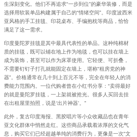
生深刻变化。他们不再追求“一步到位”的豪华装修，而是
选择用软装单品构建属于自己的“情绪空间”。印度波西米
亚风格的手工挂毯、印花桌布、手编抱枕等商品，恰恰
满足了这一需求。
印度曼陀罗挂毯是其中最具代表性的单品。这种纯棉材
质的挂毯，既可以铺在地上作为地毯，也可以挂在墙上
成为装饰，甚至可以作为床罩使用。它轻便、可折叠，
不需要钉钉子打孔就能固定在墙上，堪称“租房党的神
器”。价格通常在几十到上百元不等，完全在年轻人的消
费能力范围内。一位代购者曾在小红书分享：“卖得最好
的就是曼陀罗挂毯，一上架就被抢光。很多人买回去挂
在出租屋里拍照，说是‘出片神器’。”
此外，复古印度海报、黑胶唱片等小众收藏品也在青年
亚文化群体中悄然走红。这些商品承载着浓厚的文化气
息，购买它们已经超越单纯的消费行为，更像是一次“文