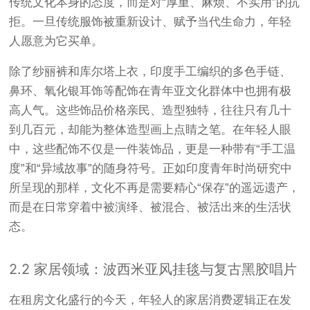
传统文化本身的态度，而是对“厚重、麻烦、不实用”的抗
拒。一旦传统服饰被重新设计、赋予当代生命力，年轻
人愿意为它买单。
除了纱丽裤和库尔塔上衣，印度手工编织的多色手链、
鼻环、氧化银耳饰等配饰在青年亚文化群体中也拥有极
高人气。这些饰品价格亲民、造型独特，往往只有几十
到几百元，却能为整体造型画上点睛之笔。在年轻人眼
中，这些配饰不仅是一件装饰品，更是一种带有“手工温
度”和“异域故事”的随身符号。正如印度青年时尚研究中
所呈现的那样，文化不再是需要精心“保存”的遥远遗产，
而是在日常穿着中被演绎、被混合、被活出来的生活状
态
。
2.2 家居领域：波西米亚风挂毯与复古黑胶唱片
在租房文化盛行的今天，年轻人的家居消费逻辑正在发